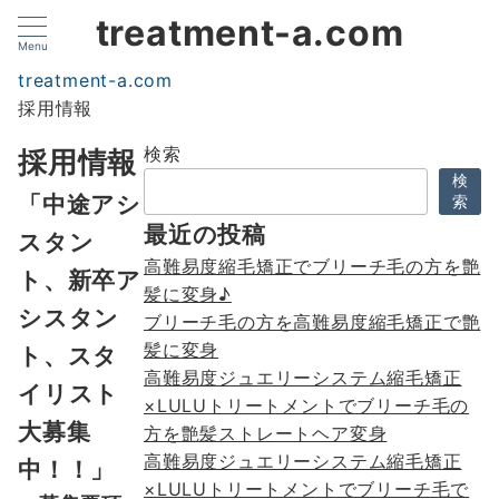
treatment-a.com
Menu
treatment-a.com
採用情報
検索
採用情報
検
「中途アシ
索
最近の投稿
スタン
高難易度縮毛矯正でブリーチ毛の方を艶
ト、新卒ア
髪に変身♪
シスタン
ブリーチ毛の方を高難易度縮毛矯正で艶
髪に変身
ト、スタ
高難易度ジュエリーシステム縮毛矯正
イリスト
×LULUトリートメントでブリーチ毛の
大募集
方を艶髪ストレートヘア変身
高難易度ジュエリーシステム縮毛矯正
中！！」
×LULUトリートメントでブリーチ毛で