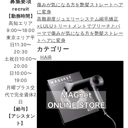
募集要項
傷みが気になる方を艶髪ストレートヘア
recruit
に変身
【勤務時間】
高難易度ジュエリーシステム縮毛矯正
高知エリア
×LULUトリートメントでブリーチとパ
9:00〜18:00
ーマで傷みが気になる方を艶髪ストレー
東京エリア平
トヘアに変身
日11:30〜
カテゴリー
20:30
HAIR
土祝日10:00〜
20:00
日10:00〜
19:00
月曜プラス交
代で完全週休2
日
【給与】
【アシスタン
ト】